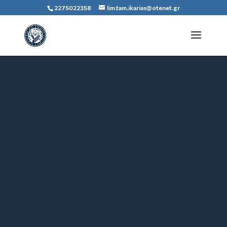
2275022358
lim.tam.ikarias@otenet.gr