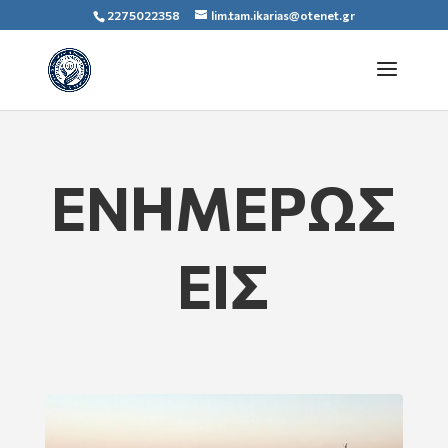
2275022358
lim.tam.ikarias@otenet.gr
ΕΝΗΜΕΡΩΣ
ΕΙΣ