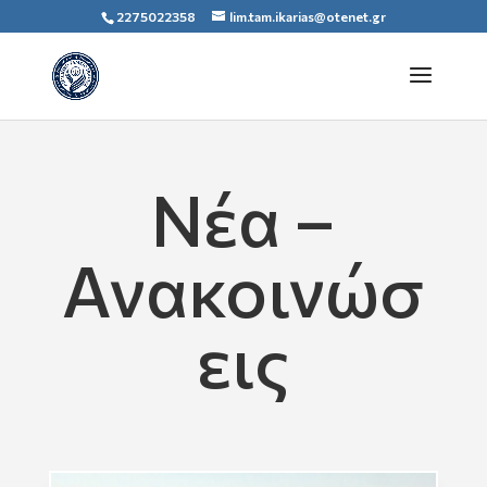
2275022358
lim.tam.ikarias@otenet.gr
Νέα –
Ανακοινώσ
εις