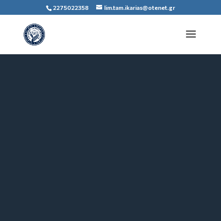
2275022358
lim.tam.ikarias@otenet.gr